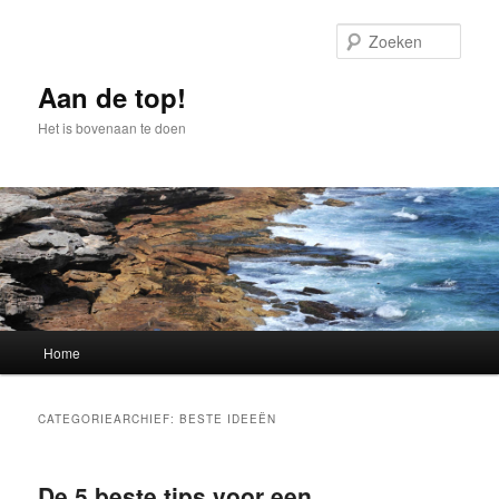
Spring
Spring
naar
naar
Zoek
de
de
primaire
secundaire
Aan de top!
inhoud
inhoud
Het is bovenaan te doen
Hoofdmenu
Home
CATEGORIEARCHIEF:
BESTE IDEEËN
De 5 beste tips voor een