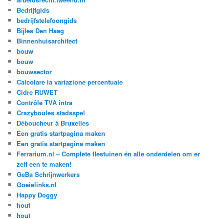
Bedrijfgids
bedrijfstelefoongids
Bijles Den Haag
Binnenhuisarchitect
bouw
bouw
bouwsector
Calcolare la variazione percentuale
Cidre RUWET
Contrôle TVA intra
Crazyboules stadsspel
Déboucheur à Bruxelles
Een gratis startpagina maken
Een gratis startpagina maken
Ferrarium.nl – Complete flestuinen én alle onderdelen om er
zelf een te maken!
GeBa Schrijnwerkers
Goeielinks.nl
Happy Doggy
hout
hout